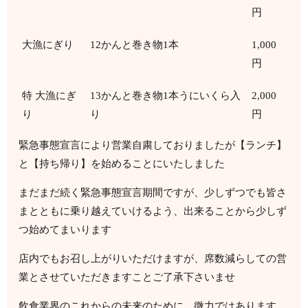
円
大漁にぎり
12
かんと巻き物
1
本
1,000
円
特
大漁にぎ
13
かんと巻き物
1
本うにいくら入
2,000
り
り
円
緊急事態宣言により営業自粛しておりましたが【ランチ】
と【持ち帰り】を始めることにいたしました
まだまだ続く緊急事態宣言期間ですが、少しずつでも皆さ
まとともに乗り越えていけるよう、出来ることから少しず
つ始めてまいります
店内でもお召し上がりいただけますが、席数減らしての営
業とさせていただきますことご了承下さいませ
飲食業界のこれからの未来のために
微力ではあります