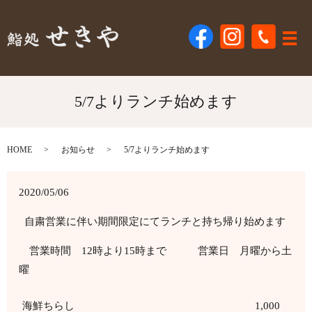
メ
5/7よりランチ始めます
HOME
お知らせ
5/7よりランチ始めます
2020/05/06
自粛営業に伴い期間限定にてランチと持ち帰り始めます
営業時間
12
時より
15
時まで
営業日 月曜から土
曜
海鮮ちらし
1,000